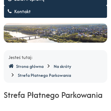
Kontakt
Gdzie
Jesteś tutaj:
jesteśmy
Strona główna
Na skróty
Strefa Płatnego Parkowania
Strefa Płatnego Parkowania