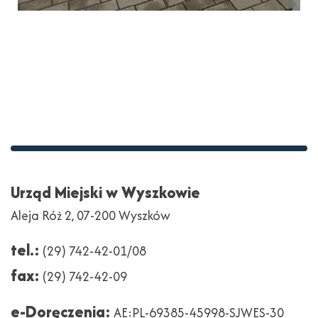
Stopka
Adres
Urząd Miejski w Wyszkowie
Aleja Róż 2, 07-200 Wyszków
tel.:
(29) 742-42-01/08
fax:
(29) 742-42-09
e-Doręczenia:
AE:PL-69385-45998-SJWES-30