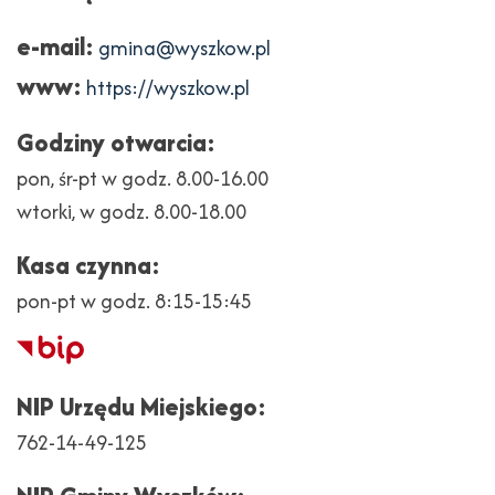
e-mail:
gmina@wyszkow.pl
www:
https://wyszkow.pl
Godziny otwarcia:
pon, śr-pt w godz. 8.00-16.00
wtorki, w godz. 8.00-18.00
Kasa czynna:
pon-pt w godz. 8:15-15:45
Biuletyn
Informacji
NIP Urzędu Miejskiego:
Publicznej
762-14-49-125