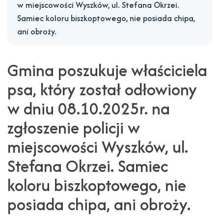
posiada
w miejscowości Wyszków, ul. Stefana Okrzei.
Samiec koloru biszkoptowego, nie posiada chipa,
chipa,
ani obroży.
ani
obroży.
Gmina poszukuje właściciela
-
psa, który został odłowiony
Gmina
w dniu 08.10.2025r. na
Wyszków
zgłoszenie policji w
miejscowości Wyszków, ul.
Stefana Okrzei. Samiec
koloru biszkoptowego, nie
posiada chipa, ani obroży.