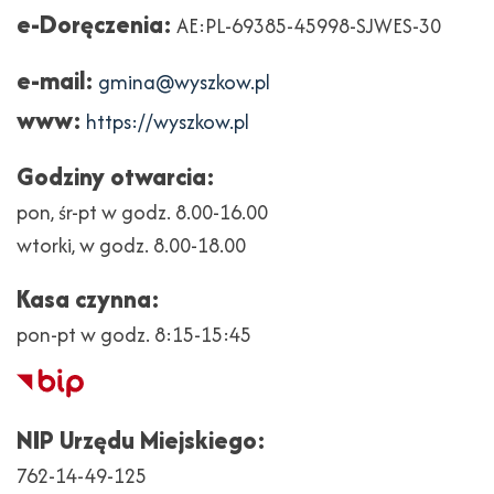
e-Doręczenia:
AE:PL-69385-45998-SJWES-30
e-mail:
gmina@wyszkow.pl
www:
https://wyszkow.pl
Godziny otwarcia:
pon, śr-pt w godz. 8.00-16.00
wtorki, w godz. 8.00-18.00
Kasa czynna:
pon-pt w godz. 8:15-15:45
Biuletyn
Informacji
NIP Urzędu Miejskiego:
Publicznej
762-14-49-125