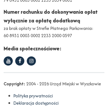
79 8931 0003 0002 2233 2039 0001
Numer rachunku do dokonywania opłat
wyłącznie za opłatę dodatkową
za brak opłaty w Strefie Płatnego Parkowania:
60 8931 0003 0002 2233 2000 0597
Media społecznościowe:
Youtube
Facebook
Instagram
Copyright
Copyright:
2004 - 2026 Urząd Miejski w Wyszkowie
Polityka prywatności
Deklaracja dostępności