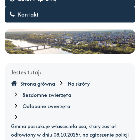
policji
Kontakt
w
miejscowości
Wyszków,
ul.
Stefana
Gdzie
Jesteś tutaj:
jesteśmy
Okrzei.
Strona główna
Na skróty
Samiec
Bezdomne zwierzęta
koloru
Odłapane zwierzęta
biszkoptowego,
Gmina poszukuje właściciela psa, który został
nie
odłowiony w dniu 08.10.2025r. na zgłoszenie policji