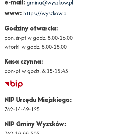
e-mail:
gmina@wyszkow.pl
www:
https://wyszkow.pl
Godziny otwarcia:
pon, śr-pt w godz. 8.00-16.00
wtorki, w godz. 8.00-18.00
Kasa czynna:
pon-pt w godz. 8:15-15:45
Biuletyn
Informacji
NIP Urzędu Miejskiego:
Publicznej
762-14-49-125
NIP Gminy Wyszków:
762-18-88-505