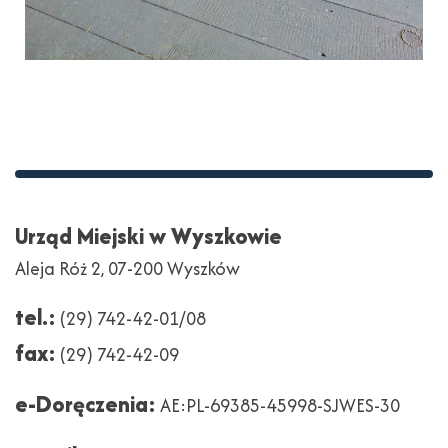
Stopka
Adres
Urząd Miejski w Wyszkowie
Aleja Róż 2, 07-200 Wyszków
tel.:
(29) 742-42-01/08
fax:
(29) 742-42-09
e-Doręczenia:
AE:PL-69385-45998-SJWES-30