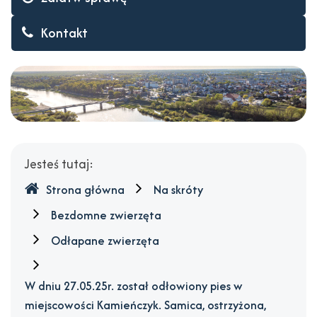
czarnej.
Kontakt
posiada
czip
niezarejestrowany,
brak
obroży.
Gdzie
Jesteś tutaj:
jesteśmy
-
Strona główna
Na skróty
Gmina
Bezdomne zwierzęta
Wyszków
Odłapane zwierzęta
W dniu 27.05.25r. został odłowiony pies w
miejscowości Kamieńczyk. Samica, ostrzyżona,