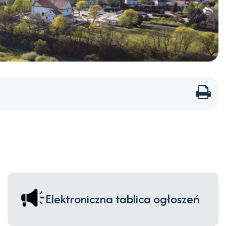
Dru
str
Elektroniczna tablica ogłoszeń