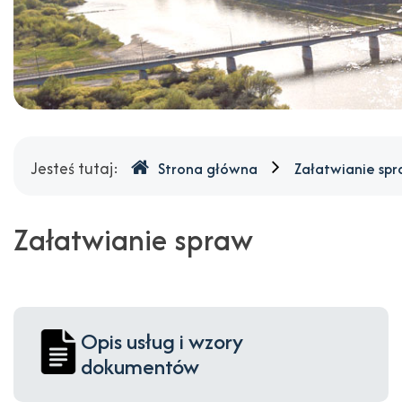
Gdzie
Jesteś tutaj:
Strona główna
Załatwianie sp
jesteśmy
Załatwianie spraw
Opis usług i wzory
dokumentów