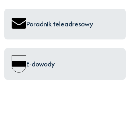
Poradnik teleadresowy
E-dowody