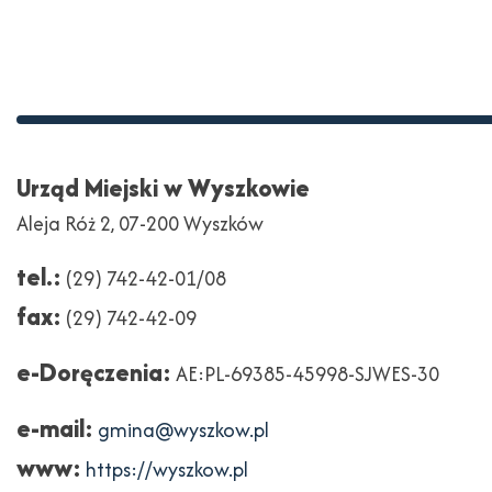
Stopka
Adres
Urząd Miejski w Wyszkowie
Aleja Róż 2, 07-200 Wyszków
tel.:
(29) 742-42-01/08
fax:
(29) 742-42-09
e-Doręczenia:
AE:PL-69385-45998-SJWES-30
e-mail:
gmina@wyszkow.pl
www:
https://wyszkow.pl