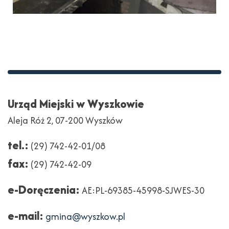
Stopka
Adres
Urząd Miejski w Wyszkowie
Aleja Róż 2, 07-200 Wyszków
tel.:
(29) 742-42-01/08
fax:
(29) 742-42-09
e-Doręczenia:
AE:PL-69385-45998-SJWES-30
e-mail:
gmina@wyszkow.pl