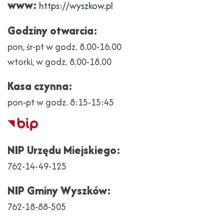
www:
https://wyszkow.pl
Godziny otwarcia:
pon, śr-pt w godz. 8.00-16.00
wtorki, w godz. 8.00-18.00
Kasa czynna:
pon-pt w godz. 8:15-15:45
Biuletyn
Informacji
NIP Urzędu Miejskiego:
Publicznej
762-14-49-125
NIP Gminy Wyszków:
762-18-88-505