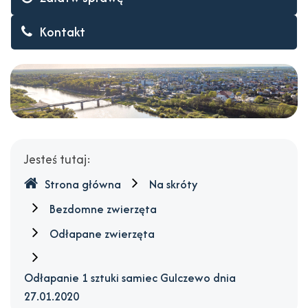
Kontakt
Gdzie
Jesteś tutaj:
jesteśmy
Strona główna
Na skróty
Bezdomne zwierzęta
Odłapane zwierzęta
Odłapanie 1 sztuki samiec Gulczewo dnia
27.01.2020