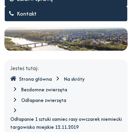
Wyszków
Kontakt
Gdzie
Jesteś tutaj:
jesteśmy
Strona główna
Na skróty
Bezdomne zwierzęta
Odłapane zwierzęta
Odłapanie 1 sztuki samiec rasy owczarek niemiecki
targowisko miejskie 12.11.2019