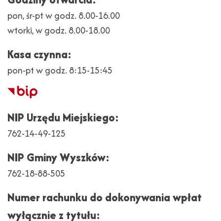
pon, śr-pt w godz. 8.00-16.00
wtorki, w godz. 8.00-18.00
Kasa czynna:
pon-pt w godz. 8:15-15:45
Biuletyn
Informacji
NIP Urzędu Miejskiego:
Publicznej
762-14-49-125
NIP Gminy Wyszków:
762-18-88-505
Numer rachunku do dokonywania wpłat
wyłącznie z tytułu: