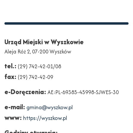
Stopka
Adres
Urząd Miejski w Wyszkowie
Aleja Róż 2, 07-200 Wyszków
tel.:
(29) 742-42-01/08
fax:
(29) 742-42-09
e-Doręczenia:
AE:PL-69385-45998-SJWES-30
e-mail:
gmina@wyszkow.pl
www:
https://wyszkow.pl
Godziny otwarcia: