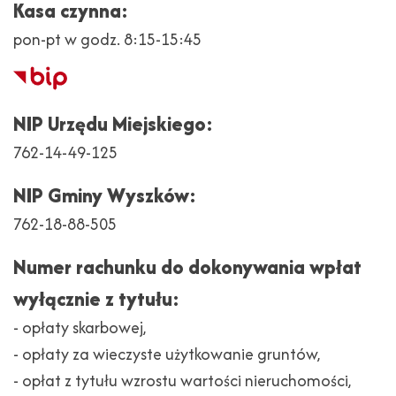
Kasa czynna:
pon-pt w godz. 8:15-15:45
Biuletyn
Informacji
NIP Urzędu Miejskiego:
Publicznej
762-14-49-125
NIP Gminy Wyszków:
762-18-88-505
Numer rachunku do dokonywania wpłat
wyłącznie z tytułu:
- opłaty skarbowej,
- opłaty za wieczyste użytkowanie gruntów,
- opłat z tytułu wzrostu wartości nieruchomości,