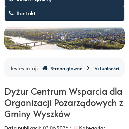
Kontakt
Gdzie
Jesteś tutaj:
Strona główna
Aktualności
jesteśmy
Dyżur Centrum Wsparcia dla
Organizacji Pozarządowych z
Gminy Wyszków
Data publikacji:
03.06.2026 r.,
||
Kategoria: